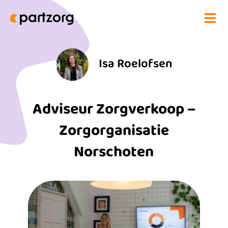
Ga
naar
de
inhoud
Isa Roelofsen
Adviseur Zorgverkoop –
Zorgorganisatie
Norschoten